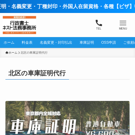
更・丁種封印・外国人在留資格・各種【ビザ】申請取次か
TEL
MENU
ホーム
料金表
名義変更・封印払出
車庫証明
OSS申請
ご依頼
ホーム
北区の車庫証明代行
北区の車庫証明代行