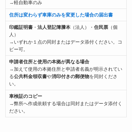
→軽自動車のみ
住所は変わらず車庫のみを変更した場合の届出書
印鑑証明書
・
法人登記簿謄本
（法人）・
住民票
（個
人）
→いずれか１点の同封またはデータ添付ください。コ
ピー可。
申請者住所と使用の本拠が異なる場合
→加えて使用の本拠住所と申請者名義が明示されてい
る
公共料金領収書
や
消印付きの郵便物
を同封くださ
い。
車検証のコピー
→弊所へ作成依頼する場合は同封またはデータ添付く
ださい。