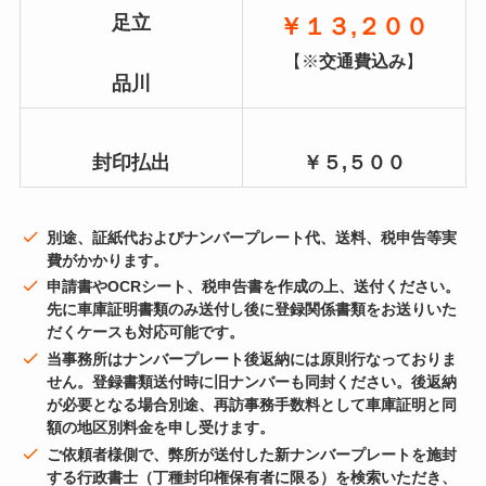
足立
￥１３,２００
【※
交通費込み
】
品川
封印払出
￥５,５００
別途、証紙代およびナンバープレート代、送料、税申告等実
費がかかります。
申請書やOCRシート、税申告書を作成の上、送付ください。
先に車庫証明書類のみ送付し後に登録関係書類をお送りいた
だくケースも対応可能です。
当事務所はナンバープレート後返納には原則行なっておりま
せん。登録書類送付時に旧ナンバーも同封ください。後返納
が必要となる場合別途、再訪事務手数料として車庫証明と同
額の地区別料金を申し受けます。
ご依頼者様側で、弊所が送付した新ナンバープレートを施封
する行政書士（丁種封印権保有者に限る）を検索いただき、