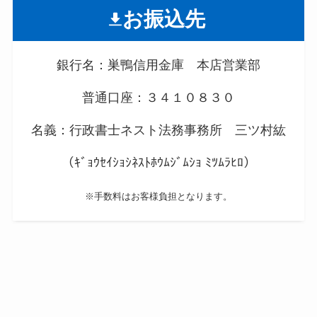
お振込先
銀行名：巣鴨信用金庫 本店営業部
普通口座：３４１０８３０
名義：行政書士ネスト法務事務所 三ツ村紘
（ｷﾞｮｳｾｲｼｮｼﾈｽﾄﾎｳﾑｼﾞﾑｼｮ ﾐﾂﾑﾗﾋﾛ）
※手数料はお客様負担となります。