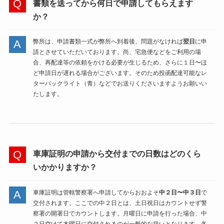
書類を送ってから何日で申請してもらえます
か？
弊所は、申請書類一式が弊所へ到着後、問題がなければ
翌日
に申
請とさせていただいております。尚、宅急便などをご利用の場
合、再配達等の依頼をかける必要が生じるため、さらに１日〜ほ
ど申請日が遅れる場合がございます。そのため投函配達可能なレ
ターパックライト（青）などでお送りくださいますようお願いい
たします。
車庫証明の申請から交付までの日数はどのくら
いかかりますか？
車庫証明は管轄警察署へ申請してからおおよそ
中２日〜中３日
で
交付されます。ここでの中２日とは、土日祝日はカウントせず警
察署の開署日でカウントします。月曜日に申請を行った場合、中
２日空けて木曜日に交付されるのが一般的な扱いとなります。各