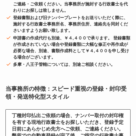
ご連絡・ご依頼ください。当事務所が施封する行政書士を代
わりにお探しは致しません。
登録書類および旧ナンバープレートをお送りいただく際に、
施封する行政書士事務所名、事務所住所、連絡先を同封くだ
さいますようお願い致します。
申請書の作成代行も別途、￥４,４００で承ります。 登録書類
が作成されていない場合や登録書類に大幅な修正や再作成が
必要な場合、別途、書類作成料として￥４,４００を申し受け
る場合がございます。
多摩・八王子管轄については、別途ご相談ください。
当事務所の特徴：スピード重視の登録・封印受
領・発送特化型スタイル
丁種封印払出ご依頼の場合、ナンバー取付の封印権
を有する現地行政書士をお探しいただき、登録予定
日前にあらかじめ先方へご依頼、ご連絡ください。
弊所での自動車登録が完了後、ご指定の行政書士事