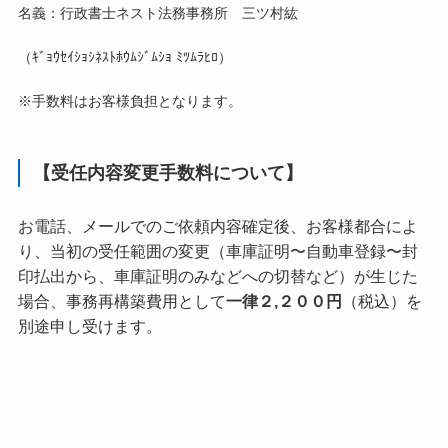
名義：行政書士ネスト法務事務所 三ツ村紘
（ｷﾞｮｳｾｲｼｮｼﾈｽﾄﾎｳﾑｼﾞﾑｼｮ ﾐﾂﾑﾗﾋﾛ）
※手数料はお客様負担となります。
【受任内容変更手数料について】
お電話、メールでのご依頼内容確定後、お客様都合によ
り、当初の受任範囲の変更（車庫証明〜自動車登録〜封
印払出から、車庫証明のみなどへの切替など）が生じた
場合、事務再構築費用として
一律２,２００円
（税込）を
別途申し受けます。