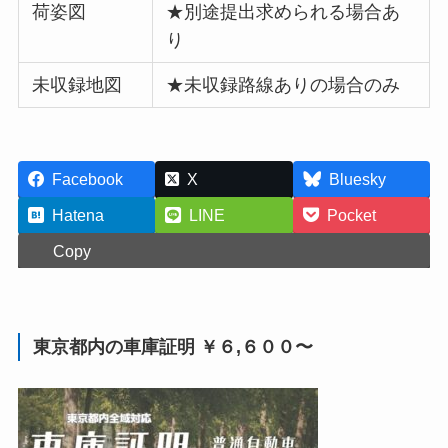
荷姿図
★別途提出求められる場合あ
り
未収録地図
★未収録路線ありの場合のみ
Facebook
X
Bluesky
Hatena
LINE
Pocket
Copy
東京都内の車庫証明 ￥６,６００〜