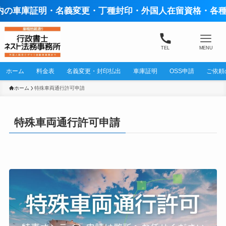
庫証明・名義変更・丁種封印・外国人在留資格・各種【ビ
TEL
MENU
ホーム
料金表
名義変更・封印払出
車庫証明
OSS申請
ご依頼
ホーム
特殊車両通行許可申請
特殊車両通行許可申請