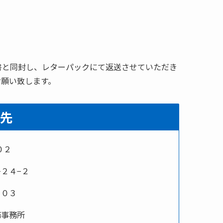
書と同封し、レターパックにて返送させていただき
お願い致します。
先
０２
２４−２
４０３
務事務所