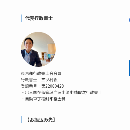
代表行政書士
東京都行政書士会会員
行政書士 三ツ村紘
登録番号：第22080428
・出入国在留管理庁届出済申請取次行政書士
・自動車丁種封印権会員
【お振込み先】