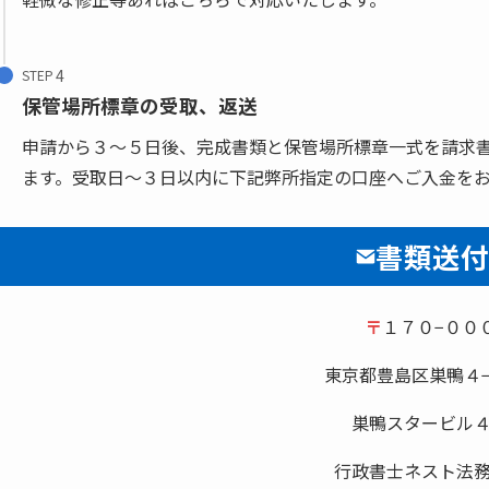
STEP
保管場所標章の受取、返送
申請から３〜５日後、完成書類と保管場所標章一式を請求
ます。受取日〜３日以内に下記弊所指定の口座へご入金を
書類送付
〒
１７０−００
東京都豊島区巣鴨４−
巣鴨スタービル
行政書士ネスト法