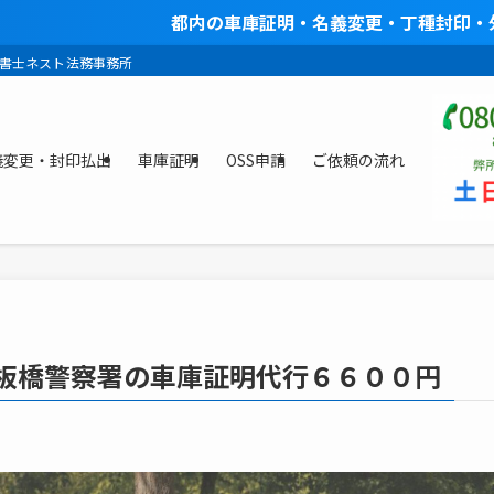
都内の車庫証明・名義変更・丁種封印・外国人在留資格・
政書士ネスト法務事務所
義変更・封印払出
車庫証明
OSS申請
ご依頼の流れ
板橋警察署の車庫証明代行６６００円