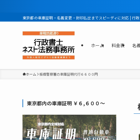
東京都の車庫証明・名義変更・封印払出までスピーディに対応 | 行
ホーム
料金表
名
ホーム
板橋警察署の車庫証明代行６６００円
東京都内の車庫証明 ￥６,６００〜