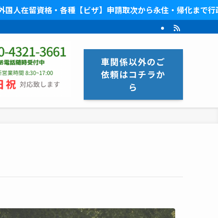
各種【ビザ】申請取次から永住・帰化まで行政書士ネスト法務
車関係以外のご
依頼はコチラか
ら